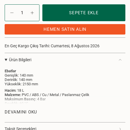
{"in_cart_html"=>"Sepette
<span
SEPETE EKLE
Proteus
Adet
class=\"quantity-
Bahçe
artır
Duşu
-
cart\">
Mor
Proteus
{{
HEMEN SATIN ALIN
için
Bahçe
quantity
adet
Duşu
}}
azalt
Mor"
</span>
En Geç Kargo Çıkış Tarihi: Cumartesi, 8 Ağustos 2026
adet",
"decrease"=>"
Ürün Bilgileri
{{
product
Ebatlar
}}
Genişlik: 140 mm
için
Derinlik: 140 mm
adet
Yükseklik: 2150 mm
azalt",
Hacim:
18 L
"multiples_of"=>"
Malzeme:
PVC / ABS / Cu / Metal / Paslanmaz Çelik
Maksimum Basınç:
4 Bar
{{
Sıcaklık:
60 °C
quantity
Menşei:
Çin
}}
DEVAMINI OKU
katları
halinde",
Ürün Açıklaması
"minimum_of"=>"Minimum
Taksit Seçenekleri