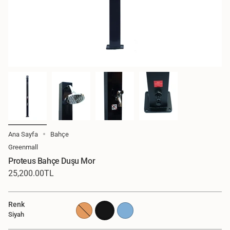
Ana Sayfa
Bahçe
Greenmall
Proteus Bahçe Duşu Mor
Normal
25,200.00TL
Fiyat
Renk
turuncu
siyah
mavi
Siyah