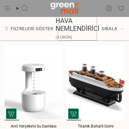
İçeriğe
Git
Ara
Hesap
Sırala
HAVA
NEMLENDIRICI
FILTRELERI GÖSTER
SIRALA
(3 ÜRÜN)
Anti Yerçekimi Su Damlası
Titanik Buharlı Gemi