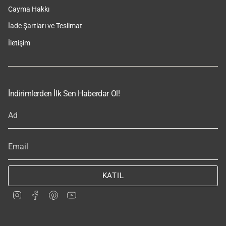
Cayma Hakkı
İade Şartları ve Teslimat
İletişim
İndirimlerden İlk Sen Haberdar Ol!
KATIL
I
F
P
Y
n
a
i
o
s
c
n
u
t
e
t
T