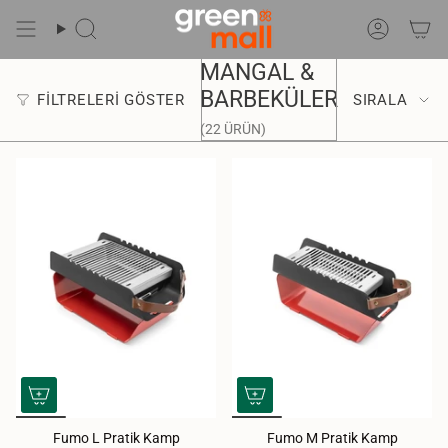
İçeriğe
Git
Ara
Hesap
Sırala
MANGAL &
BARBEKÜLER
FILTRELERI GÖSTER
SIRALA
(22 ÜRÜN)
Fumo L Pratik Kamp
Fumo M Pratik Kamp