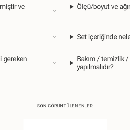
miştir ve
Ölçü/boyut ve ağırl
Set içeriğinde nel
si gereken
Bakım / temizlik /
yapılmalıdır?
SON GÖRÜNTÜLENENLER