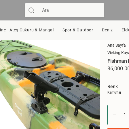
Ara
ne - Ateş Çukuru & Mangal
Spor & Outdoor
Deniz
Ele
Ana Sayfa
Vicking Kay
Fishman B
Normal
36,000.0
Fiyat
Renk
Kamuflaj
{"in_cart_
<span
Fishman
class=\"qu
Balıkçı
cart\">
Kanosu