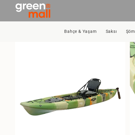
İçeriğe
Git
Bahçe & Yaşam
Saksı
Şömi