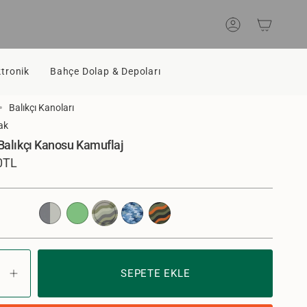
Hesap
ktronik
Bahçe Dolap & Depoları
Balıkçı Kanoları
ak
alıkçı Kanosu Kamuflaj
0TL
gri-
yesil
kamuflaj
mavi-
yesil-
kamuflaj
kamuflaj
kamuflaj
html"=>"Sepette
SEPETE EKLE
Adet
antity-
artır
-