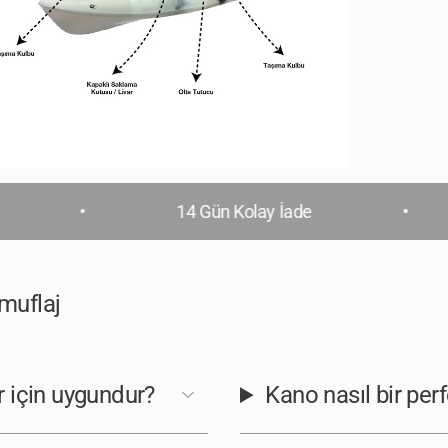
•
•
14 Gün Kolay İade
muflaj
r için uygundur?
Kano nasıl bir pe