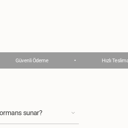
•
Güvenli Ödeme
Hızlı Teslimat
rformans sunar?