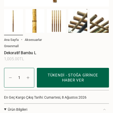
Ana Sayfa
Aksesuarlar
Greenmall
Dekoratif Bambu L
Normal
1,005.00TL
Fiyat
{"in_cart_html"=>"Sepette
<span
TÜKENDI - STOĞA GIRINCE
Dekoratif
Adet
class=\"quantity-
HABER VER
Bambu
artır
cart\">
L
-
{{
için
Dekoratif
quantity
adet
Bambu
En Geç Kargo Çıkış Tarihi: Cumartesi, 8 Ağustos 2026
azalt
L"
}}
</span>
adet",
Ürün Bilgileri