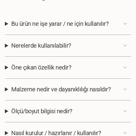
Dekoratif ve fonksiyonel bir su öğesi olarak tasarlanan bu model, modern
peyzaj uygulamalarında şık bir tamamlayıcıdır.
Not:
Su pompası fiyata dahil değildir.
Bu ürün ne işe yarar / ne için kullanılır?
Nerelerde kullanılabilir?
Öne çıkan özellik nedir?
Malzeme nedir ve dayanıklılığı nasıldır?
Ölçü/boyut bilgisi nedir?
Nasıl kurulur / hazırlanır / kullanılır?