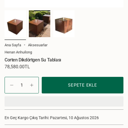
Ana Sayfa
Aksesuarlar
Henan Anhuilong
Corten Dikdörtgen Su Tablası
Normal
78,580.00TL
Fiyat
{"in_cart_html"=>"Sepette
<span
SEPETE EKLE
Corten
Adet
class=\"quantity-
Dikdörtgen
artır
Su
-
cart\">
Tablası
Corten
{{
için
Dikdörtgen
quantity
adet
Su
}}
azalt
Tablası"
</span>
En Geç Kargo Çıkış Tarihi: Pazartesi, 10 Ağustos 2026
adet",