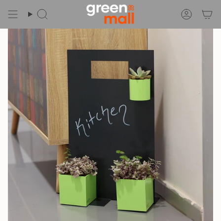
İçeriğe
Git
Ara
Hesap