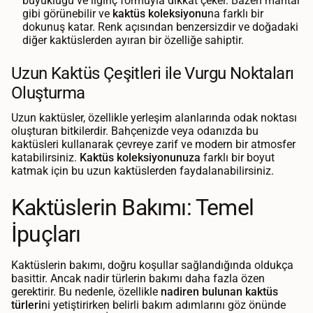
büyüklüğü ve ilginç formuyla dikkat çeker. Bazen mantar
gibi görünebilir ve
kaktüs koleksiyonu
na farklı bir
dokunuş katar. Renk açısından benzersizdir ve doğadaki
diğer kaktüslerden ayıran bir özelliğe sahiptir.
Uzun Kaktüs Çeşitleri ile Vurgu Noktaları
Oluşturma
Uzun kaktüsler, özellikle yerleşim alanlarında odak noktası
oluşturan bitkilerdir. Bahçenizde veya odanızda bu
kaktüsleri kullanarak çevreye zarif ve modern bir atmosfer
katabilirsiniz.
Kaktüs koleksiyonunuza
farklı bir boyut
katmak için bu uzun kaktüslerden faydalanabilirsiniz.
Kaktüslerin Bakımı: Temel
İpuçları
Kaktüslerin bakımı, doğru koşullar sağlandığında oldukça
basittir. Ancak nadir türlerin bakımı daha fazla özen
gerektirir. Bu nedenle, özellikle
nadiren bulunan kaktüs
türleri
ni yetiştirirken belirli bakım adımlarını göz önünde