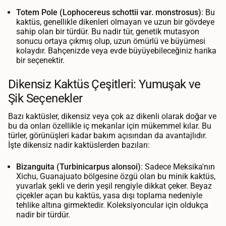
Totem Pole (Lophocereus schottii var. monstrosus)
: Bu
kaktüs, genellikle dikenleri olmayan ve uzun bir gövdeye
sahip olan bir türdür. Bu nadir tür, genetik mutasyon
sonucu ortaya çıkmış olup, uzun ömürlü ve büyümesi
kolaydır. Bahçenizde veya evde büyüyebileceğiniz harika
bir seçenektir.
Dikensiz Kaktüs Çeşitleri: Yumuşak ve
Şik Seçenekler
Bazı kaktüsler, dikensiz veya çok az dikenli olarak doğar ve
bu da onları özellikle iç mekanlar için mükemmel kılar. Bu
türler, görünüşleri kadar bakım açısından da avantajlıdır.
İşte dikensiz nadir kaktüslerden bazıları:
Bizanguita (Turbinicarpus alonsoi)
: Sadece Meksika'nın
Xichu, Guanajuato bölgesine özgü olan bu minik kaktüs,
yuvarlak şekli ve derin yeşil rengiyle dikkat çeker. Beyaz
çiçekler açan bu kaktüs, yasa dışı toplama nedeniyle
tehlike altına girmektedir. Koleksiyoncular için oldukça
nadir bir türdür.