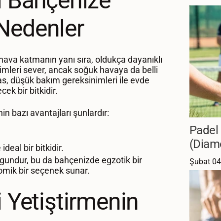
ni Bahçenize
Nedenler
 hava katmanın yanı sıra, oldukça dayanıklı
klimleri sever, ancak soğuk havaya da belli
as, düşük bakım gereksinimleri ile evde
ek bir bitkidir.
in bazı avantajları şunlardır:
Padel
(Diam
 ideal bir bitkidir.
gundur, bu da bahçenizde egzotik bir
Şubat 04
mik bir seçenek sunar.
i Yetiştirmenin