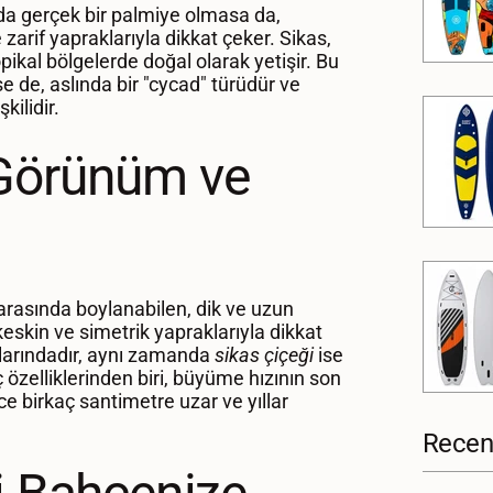
da gerçek bir palmiye olmasa da,
zarif yapraklarıyla dikkat çeker. Sikas,
opikal bölgelerde doğal olarak yetişir. Bu
se de, aslında bir "cycad" türüdür ve
kilidir.
 Görünüm ve
t arasında boylanabilen, dik ve uzun
 keskin ve simetrik yapraklarıyla dikkat
onlarındadır, aynı zamanda
sikas çiçeği
ise
ç özelliklerinden biri, büyüme hızının son
e birkaç santimetre uzar ve yıllar
Recent