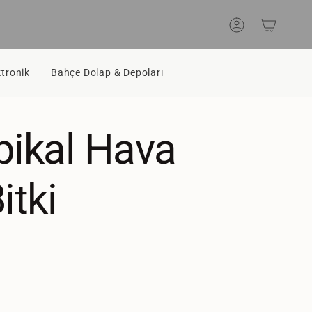
Hesap
ktronik
Bahçe Dolap & Depoları
opikal Hava
itki