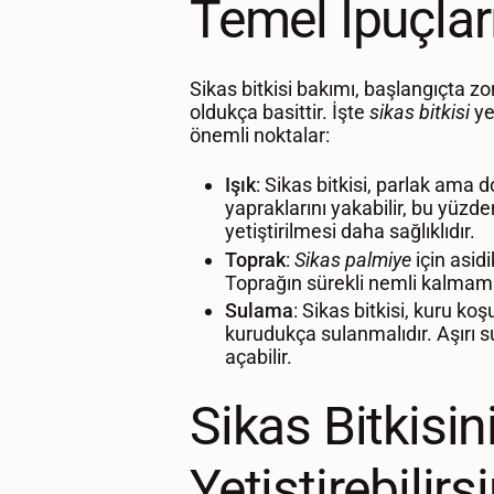
Temel İpuçlar
Sikas bitkisi bakımı, başlangıçta zo
oldukça basittir. İşte
sikas bitkisi
ye
önemli noktalar:
Işık
: Sikas bitkisi, parlak ama do
yapraklarını yakabilir, bu yüz
yetiştirilmesi daha sağlıklıdır.
Toprak
:
Sikas palmiye
için asidi
Toprağın sürekli nemli kalmama
Sulama
: Sikas bitkisi, kuru ko
kurudukça sulanmalıdır. Aşırı s
açabilir.
Sikas Bitkisi
Yetiştirebilirs