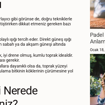
ı
rlayıcı gibi görünse de, doğru tekniklerle
tiştirirken dikkat etmeniz gereken bazı
Padel 
laylı ışığı tercih eder. Direkt güneş ışığı
Anlam
den sabah ya da akşam güneşi altında
Ocak 18,
k, iyi drene olmuş, kumlu toprak idealdir.
sı gerekir.
şullara dayanıklı olsa da, toprak yüzeyi
ulama bitkinin köklerinin çürümesine yol
ni Nerede
iniz?