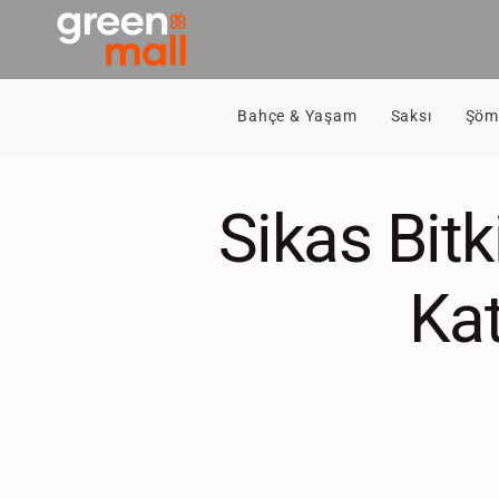
İçeriğe
Git
Bahçe & Yaşam
Saksı
Şömi
Sikas Bitk
Kat